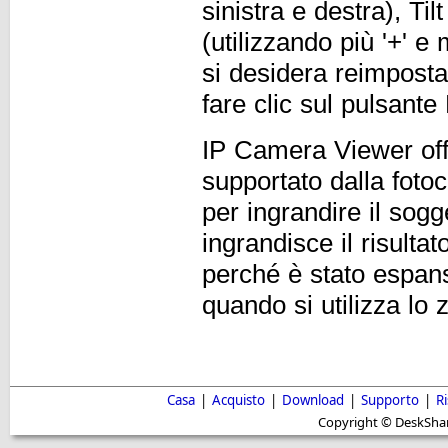
sinistra e destra), Ti
(utilizzando più '+' e
si desidera reimposta
fare clic sul pulsante
IP Camera Viewer off
supportato dalla foto
per ingrandire il sogg
ingrandisce il risulta
perché è stato espans
quando si utilizza lo 
Casa
|
Acquisto
|
Download
|
Supporto
|
R
Copyright © DeskShare i