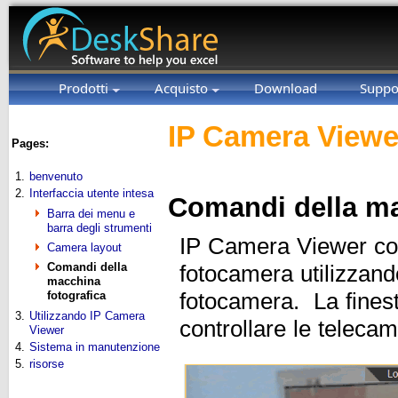
Prodotti
Acquisto
Download
Suppo
IP Camera Viewe
Pages:
1.
benvenuto
2.
Interfaccia utente intesa
Comandi della ma
Barra dei menu e
barra degli strumenti
IP Camera Viewer cons
Camera layout
Comandi della
fotocamera utilizzand
macchina
fotografica
fotocamera. La finest
3.
Utilizzando IP Camera
controllare le teleca
Viewer
4.
Sistema in manutenzione
5.
risorse