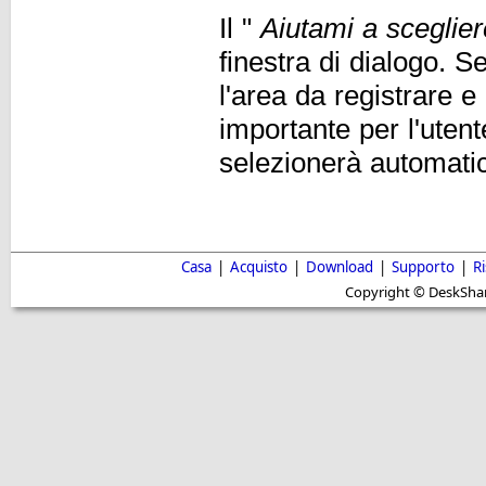
Il "
Aiutami a sceglie
finestra di dialogo. S
l'area da registrare e
importante per l'utent
selezionerà automatica
Casa
|
Acquisto
|
Download
|
Supporto
|
R
Copyright © DeskShare i