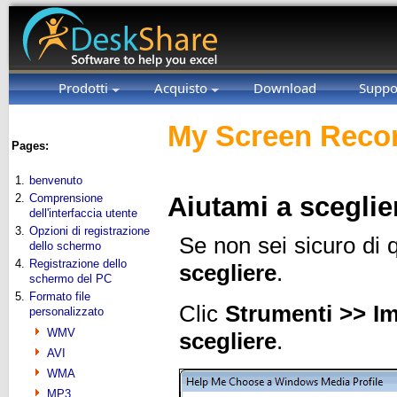
Prodotti
Acquisto
Download
Suppo
My Screen Recor
Pages:
1.
benvenuto
2.
Comprensione
Aiutami a scegli
dell'interfaccia utente
3.
Opzioni di registrazione
Se non sei sicuro di qu
dello schermo
4.
Registrazione dello
scegliere
.
schermo del PC
5.
Formato file
Clic
Strumenti >> I
personalizzato
WMV
scegliere
.
AVI
WMA
MP3