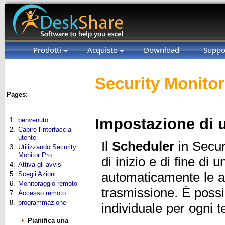
Prodotti
Acquisto
Download
Suppo
Security Monitor
Pages:
Impostazione di 
1.
benvenuto
2.
Capire l'interfaccia
utente
Il
Scheduler
in Secur
3.
Utilizzando Security
Monitor Pro
di inizio e di fine di
4.
Attiva gli avvisi
automaticamente le az
5.
Scegli Azioni
6.
Monitoraggio remoto
trasmissione. È possi
7.
Accesso remoto
8.
programmazione
individuale per ogni 
Pianifica una