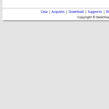
Casa
|
Acquisto
|
Download
|
Supporto
|
R
Copyright © DeskShare i