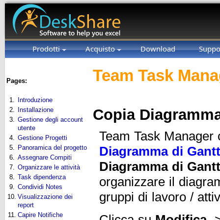
Prodotti
Acquisto
Download
Suppo
Team Task Manag
Pages:
1.
Introduzione
2.
Installazione
Copia Diagramma
3.
Gestione degli account
utente
Team Task Manager co
4.
Gestione Progetti
5.
Panoramica del progetto
Diagramma di Gant
6.
Assegnare Compiti
Diagramma di Gant
7.
Organizzare le attività
8.
Task dipendenza
organizzare il diagram
9.
Condividi Notes
gruppi di lavoro / att
10.
Visualizzazione dei
report
11.
Capire Notifiche
Clicca su
Modifica
>