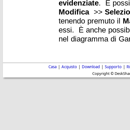
evidenziate
. È possib
Modifica
>>
Selezio
tenendo premuto il
M
essi. È anche possibile
nel diagramma di Gan
Casa
|
Acquisto
|
Download
|
Supporto
|
R
Copyright © DeskShare i