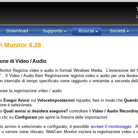
Download
Supporto
Risorse
Società
 Monitor 6.28
one di Video / Audio
itor Registra video e audio in formati Windows Media. L'estensione del fi
 Il Video / Audio Alert Registrazione registra video o audio per una durat
 un intervallo di tempo specificato viene raggiunto o entrambe a seconda dell
rare la registrazione video / audio
to
Esegui Avvisi
sul
Veloce
Impostazioni
riquadro, fare in modo che
Quando
ione è selezionata.
to
Quali avvisi si desidera eseguire?
controllare il
Video / Audio Recordin
 clic su
Configurare
per aprire la finestra delle impostazioni.
o avviso è selezionato e configurato, è possibile
avviare il monitoraggio
. A
o rumore viene rilevato, WebCam Monitor inizierà la registrazione video o a