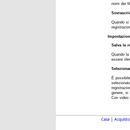
nomi dei f
Sovrascriv
Quando si 
registrazio
Impostazioni
Salva le 
Quando la 
essere rile
Selezionar
È possibil
selezionata
registrazio
genere, si 
Con video 
Casa
|
Acquisto