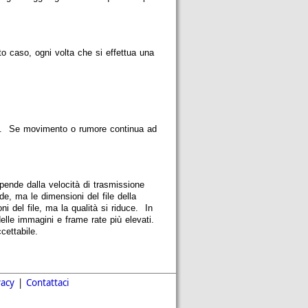
o caso, ogni volta che si effettua una
o. Se movimento o rumore continua ad
ipende dalla velocità di trasmissione
de, ma le dimensioni del file della
ni del file, ma la qualità si riduce. In
delle immagini e frame rate più elevati.
cettabile.
vacy
|
Contattaci