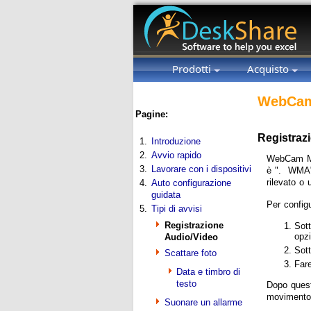
Prodotti
Acquisto
WebCam
Pagine:
Registrazi
1.
Introduzione
2.
Avvio rapido
WebCam Mon
3.
Lavorare con i dispositivi
è ". WMA".
rilevato o
4.
Auto configurazione
guidata
Per configu
5.
Tipi di avvisi
Registrazione
Sot
opz
Audio/Video
Sot
Scattare foto
Fare
Data e timbro di
testo
Dopo quest
movimento 
Suonare un allarme