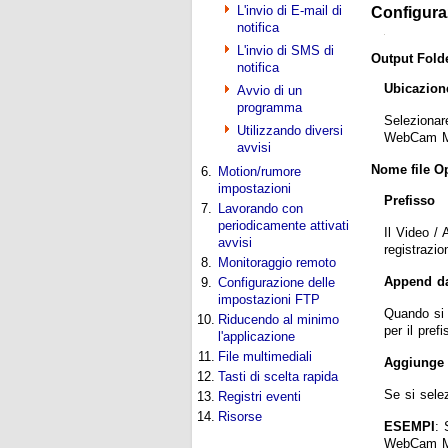
L'invio di E-mail di
Configuraz
notifica
L'invio di SMS di
Output Fold
notifica
Ubicazione
Avvio di un
programma
Selezionare
Utilizzando diversi
WebCam Mon
avvisi
Nome file O
6.
Motion/rumore
impostazioni
Prefisso
7.
Lavorando con
periodicamente attivati
Il Video /
avvisi
registrazio
8.
Monitoraggio remoto
Append da
9.
Configurazione delle
impostazioni FTP
Quando si s
10.
Riducendo al minimo
per il pref
l'applicazione
11.
File multimediali
Aggiunge 
12.
Tasti di scelta rapida
Se si sele
13.
Registri eventi
14.
Risorse
ESEMPI
: 
WebCam M