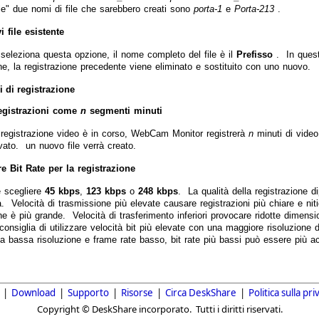
ile" due nomi di file che sarebbero creati sono
porta-1
e
Porta-213
.
i file esistente
seleziona questa opzione, il nome completo del file è il
Prefisso
. In quest
ne, la registrazione precedente viene eliminato e sostituito con uno nuovo.
 di registrazione
registrazioni come
n
segmenti minuti
registrazione video è in corso, WebCam Monitor registrerà
n
minuti di vide
vato. un nuovo file verrà creato.
e Bit Rate per la registrazione
e scegliere
45 kbps
,
123 kbps
o
248 kbps
. La qualità della registrazione d
. Velocità di trasmissione più elevate causare registrazioni più chiare e niti
ne è più grande. Velocità di trasferimento inferiori provocare ridotte dimensio
consiglia di utilizzare velocità bit più elevate con una maggiore risoluzione 
a bassa risoluzione e frame rate basso, bit rate più bassi può essere più ac
|
Download
|
Supporto
|
Risorse
|
Circa DeskShare
|
Politica sulla pri
Copyright © DeskShare incorporato. Tutti i diritti riservati.