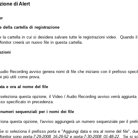
ione di Alert
er
 della cartella di registrazione
 la cartella in cui si desidera salvare tutte le registrazioni video. Quando 
itor creerà un nuovo file in questa cartella.
pzioni
 Audio Recording avviso genera nomi di file che iniziano con il prefisso spec
ni più utili come prova.
ta e ora al nome del file
eleziona questa opzione, il Video / Audio Recording avviso verrà aggiunta la 
isso specificato in precedenza.
numeri sequenziali per i nomi dei file
ziona questa opzione, l'avviso aggiungerà un numero sequenziale per il prefi
Se si seleziona il prefisso
porta
e "Aggiungi data e ora al nome del file", due
onitor sono
porta-7-29-2008_16-29-52
e
porta-7-30-2008_01-48-22.
Se si sc