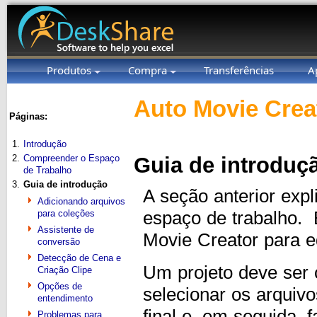
Produtos
Compra
Transferências
A
Auto Movie Crea
Páginas:
1.
Introdução
2.
Compreender o Espaço
Guia de introduç
de Trabalho
3.
Guia de introdução
A seção anterior exp
Adicionando arquivos
para coleções
espaço de trabalho. 
Assistente de
Movie Creator para e
conversão
Detecção de Cena e
Um projeto deve ser 
Criação Clipe
Opções de
selecionar os arquiv
entendimento
final e, em seguida,
Problemas para