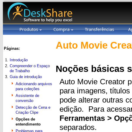
Produtos
Compra
Transferências
A
Auto Movie Crea
Páginas:
1.
Introdução
2.
Compreender o Espaço
Noções básicas 
de Trabalho
3.
Guia de introdução
Auto Movie Creator p
Adicionando arquivos
para coleções
para imagens, título
Assistente de
pode alterar outras c
conversão
edição. Para acessar
Detecção de Cena e
Criação Clipe
Ferramentas > Opç
Opções de
entendimento
separados.
Problemas para