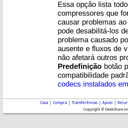
Essa opção lista to
compressores que fo
causar problemas ao
pode desabilitá-los d
problema causado por
ausente e fluxos de v
não afetará outros p
Predefinição
botão p
compatibilidade pad
codecs instalados e
Casa
|
Compra
|
Transferências
|
Apoio
|
Recur
Copyright © DeskShare inc