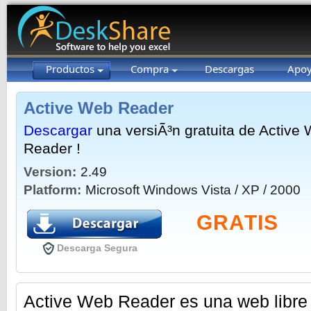
Productos
Compra
Descargas
Apo
Active Web Reader
Descargar
una versiÃ³n gratuita de Active
Reader !
Version:
2.49
Platform:
Microsoft Windows Vista / XP / 2000
GRATIS
Descarga Segura
Active Web Reader es una web libre 