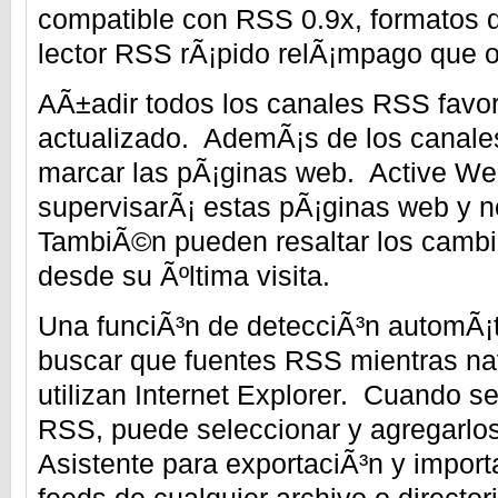
compatible con RSS 0.9x, formatos d
lector RSS rÃ¡pido relÃ¡mpago que 
AÃ±adir todos los canales RSS favo
actualizado. AdemÃ¡s de los canal
marcar las pÃ¡ginas web. Active We
supervisarÃ¡ estas pÃ¡ginas web y n
TambiÃ©n pueden resaltar los cambi
desde su Ãºltima visita.
Una funciÃ³n de detecciÃ³n automÃ¡
buscar que fuentes RSS mientras na
utilizan Internet Explorer. Cuando s
RSS, puede seleccionar y agregarlo
Asistente para exportaciÃ³n y import
feeds de cualquier archivo o direct