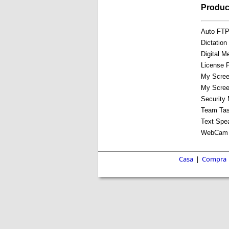
Produc
Auto FTP
Dictation
Digital M
License P
My Scree
My Scree
Security 
Team Ta
Text Spe
WebCam 
Casa
|
Compra