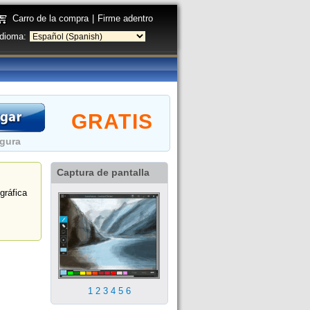
Carro de la compra
|
Firme adentro
Idioma:
GRATIS
gura
Captura de pantalla
gráfica
1
2
3
4
5
6