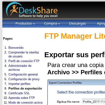
Productos
Compra
Descargas
Apo
FTP Manager Lit
Pages:
1.
Bienvenido
2.
Comprender la interfaz
Exportar sus perf
de usuario
3.
Perfil de conexión FTP
Para crear una copia 
4.
Administrador de
archivos
Archivo >> Perfiles
5.
Configuración general
6.
Configuración de proxy
7.
Importar perfiles
8.
Perfiles de exportación
9.
Certificado SSL
10.
Aprenda sobre FTP
11.
Modo de conexión activa