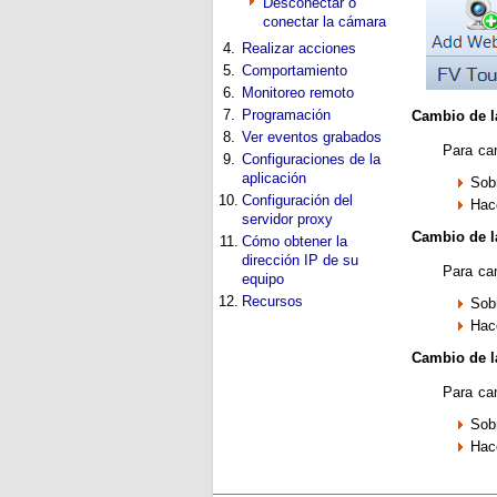
Desconectar o
conectar la cámara
4.
Realizar acciones
5.
Comportamiento
6.
Monitoreo remoto
7.
Programación
Cambio de l
8.
Ver eventos grabados
Para cam
9.
Configuraciones de la
aplicación
Sob
10.
Configuración del
Hac
servidor proxy
Cambio de l
11.
Cómo obtener la
dirección IP de su
Para ca
equipo
12.
Recursos
Sob
Hac
Cambio de l
Para ca
Sob
Hac