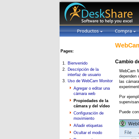
Productos
Compra
WebCam
Pages:
Cambio de
1.
Bienvenido
2.
Descripción de la
WebCam Mo
interfaz de usuario
dependen d
3.
Uso de WebCam Monitor
las cámara
experiment
Agregar o editar una
cámara web
Por ejempl
Propiedades de la
supervisan
cámara y del vídeo
Puede conf
Configuración de
movimiento
Añadir etiquetas
Ocultar el modo