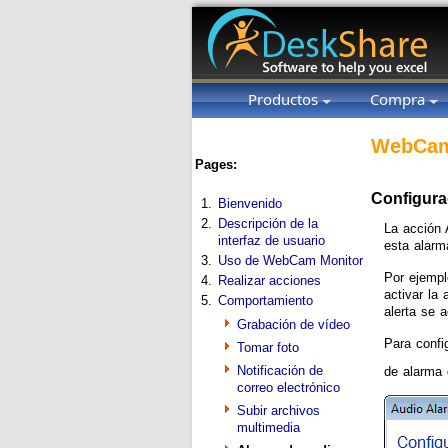
Productos
Compra
WebCam
Pages:
Configura
1.
Bienvenido
2.
Descripción de la
La acción 
interfaz de usuario
esta alarm
3.
Uso de WebCam Monitor
Por ejempl
4.
Realizar acciones
activar la
5.
Comportamiento
alerta se 
Grabación de vídeo
Para confi
Tomar foto
Notificación de
de alarma
correo electrónico
Subir archivos
multimedia