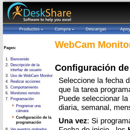
Productos
Compra
Descargas
Apo
WebCam Monitor
Pages:
1.
Bienvenido
2.
Descripción de la
Configuración de
interfaz de usuario
3.
Uso de WebCam Monitor
Seleccione la fecha d
4.
Realizar acciones
5.
Comportamiento
que la tarea program
6.
Monitoreo remoto
Puede seleccionar la
7.
Programación
diaria, semanal, mens
Programar una
cámara
Configuración de la
Una vez
: Si program
programación
Fecha de inicio. los
8.
Ver eventos grabados