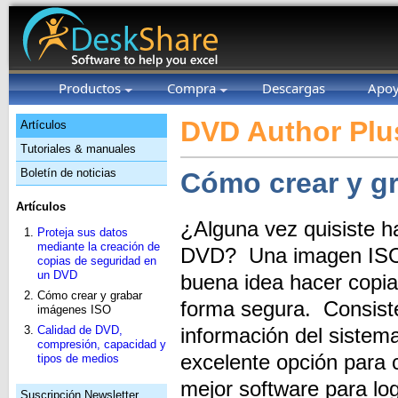
Productos
Compra
Descargas
Apo
DVD Author Plu
Artículos
Tutoriales & manuales
Boletín de noticias
Cómo crear y g
Artículos
¿Alguna vez quisiste h
Proteja sus datos
mediante la creación de
DVD? Una imagen ISO 
copias de seguridad en
un DVD
buena idea hacer copia
Cómo crear y grabar
forma segura. Consiste 
imágenes ISO
Calidad de DVD,
información del siste
compresión, capacidad y
excelente opción para 
tipos de medios
mejor software para lo
Suscripción Newsletter