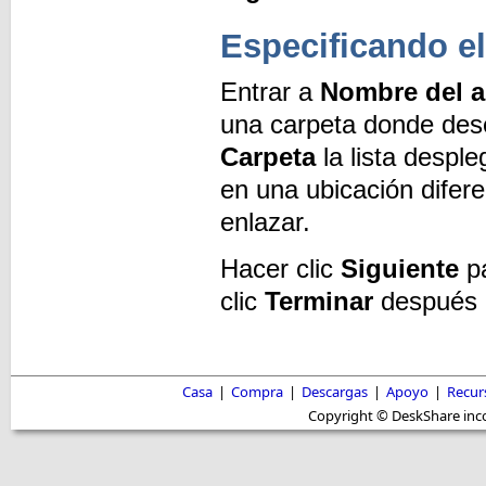
Especificando e
Entrar a
Nombre del a
una carpeta donde dese
Carpeta
la lista despl
en una ubicación difer
enlazar.
Hacer clic
Siguiente
pa
clic
Terminar
después d
Casa
|
Compra
|
Descargas
|
Apoyo
|
Recur
Copyright © DeskShare inc