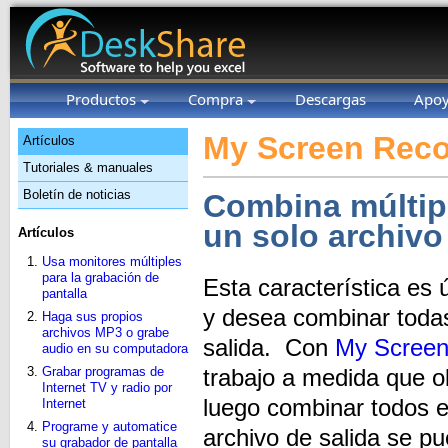
Productos
Compra
Descargas
Apo
My Screen Reco
Artículos
Tutoriales & manuales
Boletín de noticias
Combina múltipl
un solo archivo
Artículos
Usa monitores múltiples
para la grabación de
Esta característica es ú
pantalla
y desea combinar todas
Haga sus propios
archivos MP3 o grabe
salida. Con
My Screen
audio en su computadora
Grabar programas de
trabajo a medida que 
Internet TV y radio por
luego combinar todos e
Internet
Programe y automatice
archivo de salida se 
su grabador de pantalla