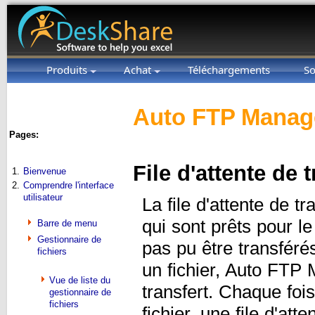
Produits
Achat
Téléchargements
So
Auto FTP Manage
Pages:
File d'attente de t
1.
Bienvenue
2.
Comprendre l'interface
utilisateur
La file d'attente de tr
qui sont prêts pour le
Barre de menu
Gestionnaire de
pas pu être transféré
fichiers
un fichier, Auto FTP 
Vue de liste du
transfert. Chaque foi
gestionnaire de
fichiers
fichier, une file d'att