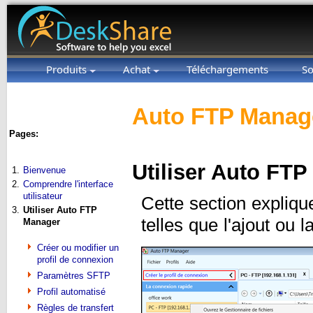
Produits
Achat
Téléchargements
So
Auto FTP Manage
Pages:
Utiliser Auto FT
1.
Bienvenue
2.
Comprendre l'interface
utilisateur
Cette section expliq
3.
Utiliser Auto FTP
telles que l'ajout ou 
Manager
Créer ou modifier un
profil de connexion
Paramètres SFTP
Profil automatisé
Règles de transfert