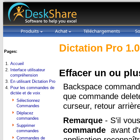
Produits
Achat
Téléchargements
So
Dictation Pro 1.
Pages:
1.
Accueil
2.
Interface utilisateur
Effacer un ou plu
compréhension
3.
En utilisant Dictation Pro
Backspace commande e
4.
Pour les commandes de
dictée et de voix
que commande delete 
Sélectionnez
curseur, retour arrièr
Commandes
Déplacez
commandes
Remarque
- S'il vou
Supprimer
commande
avant d'u
commandes
application reconnaî
Commandes de