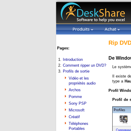
Produits
Achat
Rip DVD
Pages:
De Window
1.
Introduction
2.
Comment ripper un DVD?
Le système
3.
Profils de sortie
Il existe 
Vidéo et les
type a
Hau
propriétés audio
Archos
Profil Wind
Pomme
Profil de
Sony PSP
Microsoft
Créatif
Téléphones
Portables