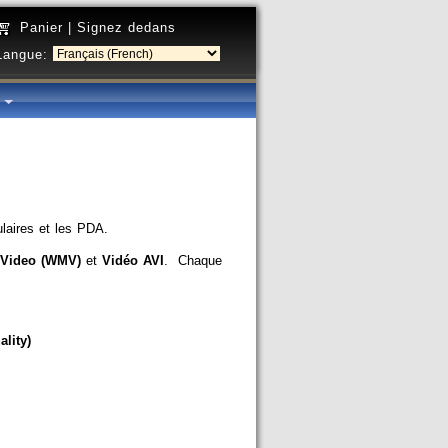
Panier
|
Signez dedans
Langue:
é
ulaires et les PDA.
Video (WMV)
et
Vidéo AVI
. Chaque
lity)