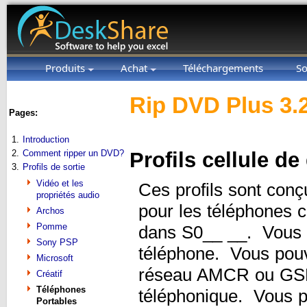
Produits
Achat
Téléchargements
So
Rip DVD Plus 3.
Pages:
1.
Introduction
2.
Comment ripper un DVD?
Profils cellule d
3.
Profils de sortie
Vidéo et les
Ces profils sont conç
propriétés audio
pour les téléphones ce
Archos
Pomme
dans S0__ __. Vous au
Sony PSP
téléphone. Vous pouve
Microsoft
réseau AMCR ou GSM
Créatif
Téléphones
téléphonique. Vous p
Portables