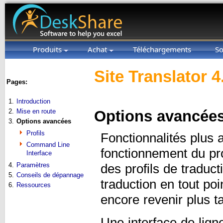
Produits
Achat
Téléchargements
So
Site Translator 4
Pages:
1.
Introduction
2.
Mise en route
Options avancée
3.
Options avancées
Profils
Fonctionnalités plus 
Command Line
fonctionnement du pr
Interface
4.
Paramètres
des profils de traduc
5.
Conseils de dépannage
traduction en tout po
6.
Ressources
encore revenir plus ta
Une interface de lig