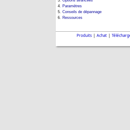
3.
Options avancées
4.
Paramètres
5.
Conseils de dépannage
6.
Ressources
Produits
|
Achat
|
Téléchar