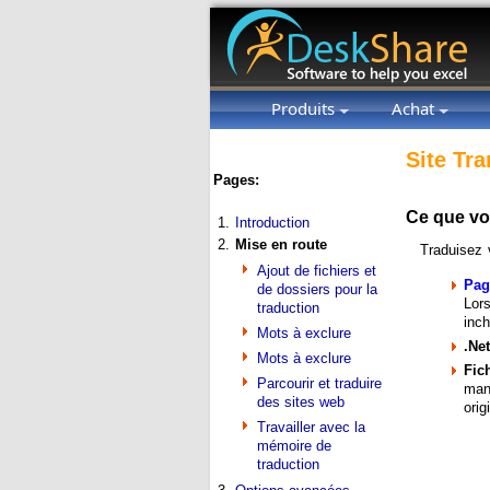
Produits
Achat
Site Tra
Pages:
Ce que vo
1.
Introduction
2.
Mise en route
Traduisez v
Ajout de fichiers et
Pag
de dossiers pour la
Lor
traduction
inc
Mots à exclure
.Ne
Mots à exclure
Fic
Parcourir et traduire
manu
des sites web
orig
Travailler avec la
mémoire de
traduction