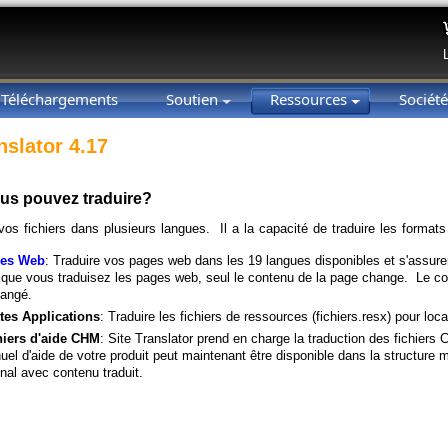
Téléchargements
Soutien
Ressources
Sociét
nslator 4.17
us pouvez traduire?
os fichiers dans plusieurs langues. Il a la capacité de traduire les formats 
es Web
: Traduire vos pages web dans les 19 langues disponibles et s'assurer 
sque vous traduisez les pages web, seul le contenu de la page change. Le co
hangé.
ttes Applications
: Traduire les fichiers de ressources (fichiers.resx) pour loc
hiers d'aide CHM
: Site Translator prend en charge la traduction des fichier
el d'aide de votre produit peut maintenant être disponible dans la structure
inal avec contenu traduit.