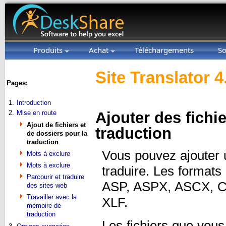
Produits
Achat
Téléchargements
So
Site Translator 4
Pages:
1.
Introduction
2.
Mise en route
Ajouter des fichi
Ajout de fichiers et
traduction
de dossiers pour la
traduction
Vous pouvez ajouter u
Mots à exclure
Mots à exclure
traduire. Les formats
Parcourir et traduire
ASP, ASPX, ASCX, 
des sites web
Travailler avec la
XLF.
mémoire de
traduction
Les fichiers que vous