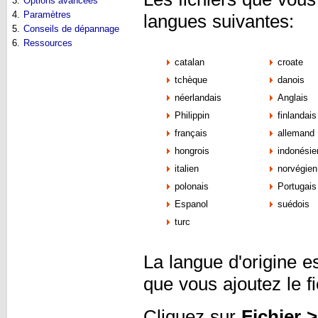
3.
Options avancées
4.
Paramètres
langues suivantes:
5.
Conseils de dépannage
6.
Ressources
catalan
croate
tchèque
danois
néerlandais
Anglais
Philippin
finlandai
français
allemand
hongrois
indonési
italien
norvégie
polonais
Portugai
Espanol
suédois
turc
La langue d'origine e
que vous ajoutez le fi
Cliquez sur
Fichier >