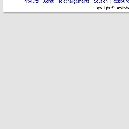
Produits
|
Achat
|
Téléchargements
|
Soutien
|
Ressourc
Copyright © DeskShar