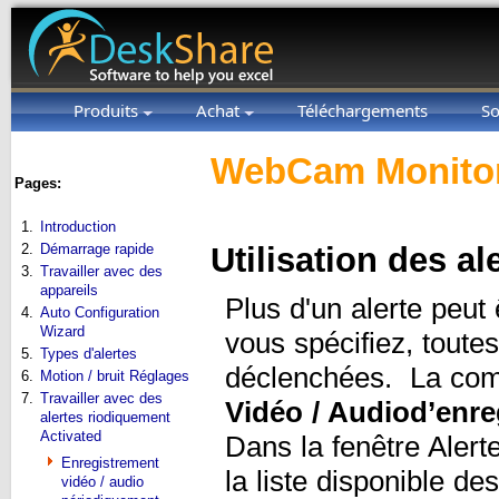
Produits
Achat
Téléchargements
So
WebCam Monitor
Pages:
1.
Introduction
2.
Démarrage rapide
Utilisation des a
3.
Travailler avec des
appareils
Plus d'un alerte peut 
4.
Auto Configuration
Wizard
vous spécifiez, toutes
5.
Types d'alertes
déclenchées. La comb
6.
Motion / bruit Réglages
7.
Travailler avec des
Vidéo / Audio
d’enre
alertes riodiquement
Activated
Dans la fenêtre Alerte
Enregistrement
la liste disponible des
vidéo / audio