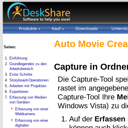
Produkte
Kauf
Downloads
Unterst
Auto Movie Crea
Seiten:
1.
Einführung
2.
Grundlegendes zu den
Capture in Ordne
Arbeitsbereich
3.
Erste Schritte
Die Capture-Tool spe
4.
Storyboard-Operationen
5.
Arbeiten mit Projekten
rastet im angegeben
6.
Exportieren
Capture-Tool Ihre
Me
7.
Erfassung von Medien
von Geräten
Windows Vista) zu d
Erfassung von einer
Webkamera
Auf der
Erfassen
Erfassung von einer
digitalen
können auch klick