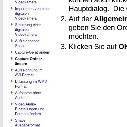
Videokamera
Hauptdialog. Die
Importieren von einer
digitalen
Auf der
Allgemei
Videokamera
Steuerung einer
geben Sie den Or
digitalen
Videokamera
möchten.
Aufzeichnende
Klicken Sie auf
O
Snaps
Capture-Gerät ändern
Capture Ordner
ändern
Aufzeichnung im
AVI-Format
Erfassung im WMV-
Format
Aufnahme ohne
Audio
Video/Audio-
Einstellungen und
Formate ändern
Snaps
Ausgabeformat