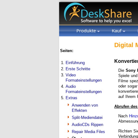
Produkte
Kauf
Digital 
Seiten:
Konvertie
1.
Einführung
2.
Erste Schritte
Die
Sony 
3.
Video
Spiele und
Formateinstellungen
Filme spez
oder soga
4.
Audio
konvertier
Formateinstellungen
auf Ihrem 
5.
Extras
Anwenden von
Abrufen des
Effekten
Nach
Hinz
Split-Mediendatei
Abmessung
AudioCDs Rippen
Richten Si
Repair Media Files
Verbindung