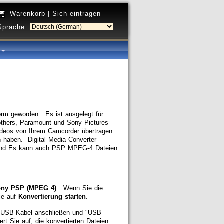
Warenkorb
|
Sich eintragen
Sprache:
a
form geworden. Es ist ausgelegt für
others, Paramount und Sony Pictures
Videos von Ihrem Camcorder übertragen
 haben. Digital Media Converter
und
Es kann auch PSP MPEG-4 Dateien
ony PSP (MPEG 4)
. Wenn Sie die
ie auf
Konvertierung starten
.
m USB-Kabel anschließen und "USB
ert Sie auf, die konvertierten Dateien