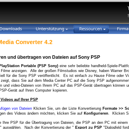
Downloads
Unterstützung
Ressourcen
Firm
Media Converter 4.2
ren und übertragen von Dateien auf Sony PSP
PlayStation Portable (PSP Sony)
eine sehr beliebte handheld-Spiele-Platt
 Filme anzeigen. Alle der großen Filmstudios wie Disney, haben Warner Br
iell für die Sony PSP veröffentlicht. Es ist einfach zu Hause Filme oder 
r zeigt, dass Sie auf dem Media Center PC auf die Sony PSP aufgenommen
en und video-Dateien von Ihrem PC auf das PSP-Gerät übertragen können 
PSP-Gerät auf Ihren Computer kopieren.
 Videos auf Ihrer PSP
ufügen von Dateien
Klicken Sie, um der Liste Konvertierung
Formate >> S
en des Videos ändern möchten, klicken Sie auf
Konfigurieren
. Klicken S
e Ihre PSP für die Übertragung von Dateien, die PSP an den PC mit eine
" auswählen. Nach der Konvertierung der "
Export zu PSP
"Dialogfeld ford