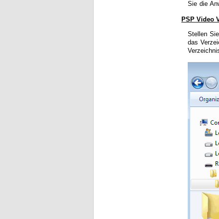
Sie die An
PSP Video V
Stellen Si
das Verze
Verzeichni