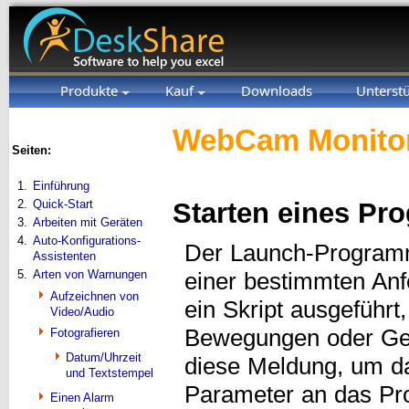
Produkte
Kauf
Downloads
Unterst
WebCam Monitor
Seiten:
1.
Einführung
2.
Quick-Start
Starten eines P
3.
Arbeiten mit Geräten
4.
Auto-Konfigurations-
Der Launch-Program
Assistenten
5.
Arten von Warnungen
einer bestimmten An
Aufzeichnen von
ein Skript ausgeführ
Video/Audio
Bewegungen oder Ger
Fotografieren
Datum/Uhrzeit
diese Meldung, um d
und Textstempel
Parameter an das Pr
Einen Alarm