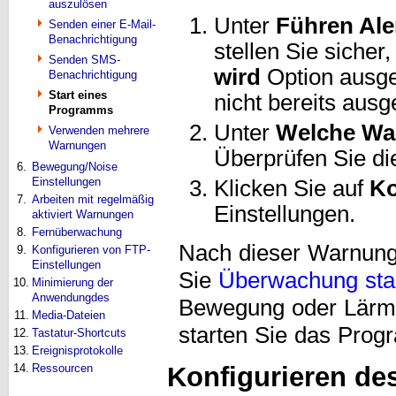
auszulösen
Unter
Führen Ale
Senden einer E-Mail-
Benachrichtigung
stellen Sie sicher
Senden SMS-
wird
Option ausge
Benachrichtigung
Start eines
nicht bereits ausge
Programms
Unter
Welche Wa
Verwenden mehrere
Warnungen
Überprüfen Sie d
6.
Bewegung/Noise
Einstellungen
Klicken Sie auf
Ko
7.
Arbeiten mit regelmäßig
Einstellungen.
aktiviert Warnungen
8.
Fernüberwachung
Nach dieser Warnung 
9.
Konfigurieren von FTP-
Einstellungen
Sie
Überwachung sta
10.
Minimierung der
Anwendungdes
Bewegung oder Lärm 
11.
Media-Dateien
starten Sie das Pro
12.
Tastatur-Shortcuts
13.
Ereignisprotokolle
Konfigurieren des
14.
Ressourcen