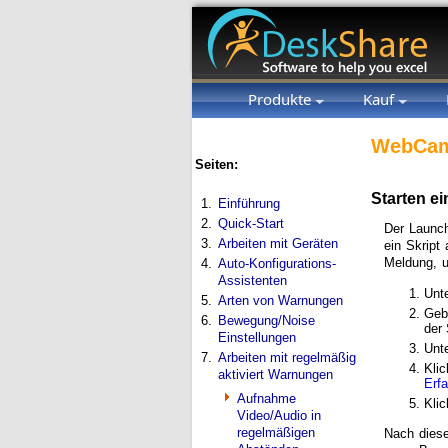
Produkte
Kauf
WebCam
Seiten:
Starten e
1.
Einführung
2.
Quick-Start
Der Launc
3.
Arbeiten mit Geräten
ein Skript
Meldung, 
4.
Auto-Konfigurations-
Assistenten
Unt
5.
Arten von Warnungen
Geb
6.
Bewegung/Noise
der 
Einstellungen
Unt
7.
Arbeiten mit regelmäßig
Kli
aktiviert Warnungen
Erf
Aufnahme
Kli
Video/Audio in
regelmäßigen
Nach diese