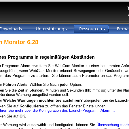
Downloads
Unterstützung
Ressourcen
Firm
 Monitor 6.28
ines Programms in regelmäßigen Abständen
h-Programm Alarm erweitern Sie WebCam Monitor zu einer bestimmten Anf
 ausgeführt, wenn WebCam Monitor erkennt Bewegungen oder Geräusche woll
um das Programm zu starten. Sie können auch Parameter an das Programm
er
Führen Alerts
, Wählen Sie
Nach jeder
Option.
en Sie die Zeit in Stunden, Minuten und Sekunden (hh: mm: ss) unter der
Na
Sie diese Warnung ausgelöst werden soll.
er
Welche Warnungen möchten Sie ausführen?
überprüfen Sie die
Launch
cken Sie auf
Konfigurieren
zu öffnen das Fenster Einstellungen.
ahren Sie mehr über die Konfiguration des Launch-Programm Alarm ...
cken Sie auf
OK
.
r Warnung wird ausgewählt und konfiguriert, können Sie
Überwachung start