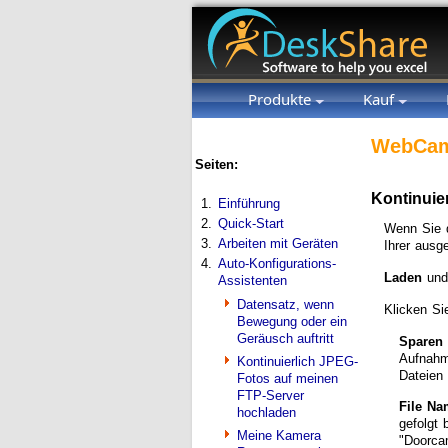
Produkte
Kauf
WebCam
Seiten:
Kontinuie
1.
Einführung
2.
Quick-Start
Wenn Sie d
3.
Arbeiten mit Geräten
Ihrer ausg
4.
Auto-Konfigurations-
Laden
un
Assistenten
Datensatz, wenn
Klicken Si
Bewegung oder ein
Geräusch auftritt
Sparen 
Aufnahm
Kontinuierlich JPEG-
Dateien 
Fotos auf meinen
FTP-Server
File Na
hochladen
gefolgt
Meine Kamera
"Doorca