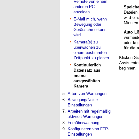
Remote von einem
anderen PC
Speich
anzeigen
Dateien
wird ei
E-Mail mich, wenn
Minuten
Bewegung oder
Geräusche erkannt
Auto Lö
wird
vermeid
Kamera(s) zu
oder ko
überwachen zu
für die
einem bestimmten
Klicken Si
Zeitpunkt zu planen
Assistente
Kontinuierlich
beginnen.
Datensatz aus
meiner
ausgewählten
Kamera
5.
Arten von Warnungen
6.
Bewegung/Noise
Einstellungen
7.
Arbeiten mit regelmäßig
aktiviert Warnungen
8.
Fernüberwachung
9.
Konfigurieren von FTP-
Einstellungen