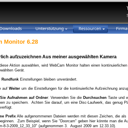
Downloads
Unterstützung
Ressourcen
Firm
 Monitor 6.28
rlich aufzuzeichnen Aus meiner ausgewählten Kamera
iese Aktion auswählen, wird WebCam Monitor halten einen kontinuierlichen
ewählten Gerät.
d
Rundfunk
Einstellungen bleiben unverändert.
e auf
Weiter
um die Einstellungen für die kontinuierliche Aufzeichnung anzu
Sie Aufnahmen auf Ordner
: Verwenden Sie die
Durchsuchen
Taste und w
en zu speichern. Achten Sie darauf, um eine Disc-Laufwerk, das genug Pl
verfügt.
me Prefix
Alle aufgenommenen Dateien werden mit diesen Zeichen, die als 
 beginnen. Zum Beispiel, wenn Sie "Doorcam" geben hier könnte man die A
m-8-3-2009_12_33_10" (aufgenommen 3. August 2009 am 12.33.10).