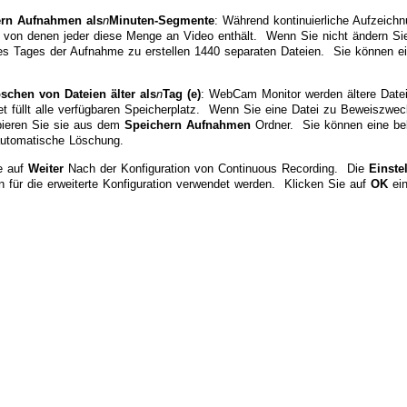
ern Aufnahmen als
n
Minuten-Segmente
: Während kontinuierliche Aufzeic
, von denen jeder diese Menge an Video enthält. Wenn Sie nicht ändern Sie
nes Tages der Aufnahme zu erstellen 1440 separaten Dateien. Sie können ei
.
schen von Dateien älter als
n
Tag (e)
: WebCam Monitor werden ältere Date
et füllt alle verfügbaren Speicherplatz. Wenn Sie eine Datei zu Beweiszwe
pieren Sie sie aus dem
Speichern Aufnahmen
Ordner. Sie können eine bel
 automatische Löschung.
e auf
Weiter
Nach der Konfiguration von Continuous Recording. Die
Einste
n für die erweiterte Konfiguration verwendet werden. Klicken Sie auf
OK
ein