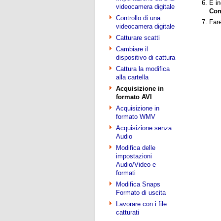
È in
videocamera digitale
Com
Controllo di una
Fare
videocamera digitale
Catturare scatti
Cambiare il
dispositivo di cattura
Cattura la modifica
alla cartella
Acquisizione in
formato AVI
Acquisizione in
formato WMV
Acquisizione senza
Audio
Modifica delle
impostazioni
Audio/Video e
formati
Modifica Snaps
Formato di uscita
Lavorare con i file
catturati