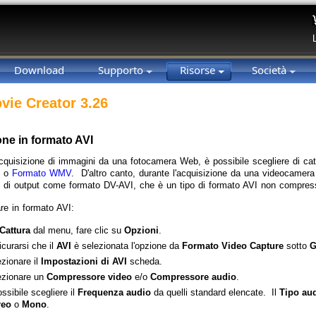
Download
Supporto
Risorse
Società
vie Creator 3.26
one in formato AVI
acquisizione di immagini da una fotocamera Web, è possibile scegliere di c
o o
Formato WMV
. D'altro canto, durante l'acquisizione da una videocamera 
ile di output come formato DV-AVI, che è un tipo di formato AVI non compres
are in formato AVI:
Cattura
dal menu, fare clic su
Opzioni
.
curarsi che il
AVI
è selezionata l'opzione da
Formato Video Capture
sotto
G
zionare il
Impostazioni di AVI
scheda.
ezionare un
Compressore video
e/o
Compressore audio
.
ssibile scegliere il
Frequenza audio
da quelli standard elencate. Il
Tipo au
reo
o
Mono
.