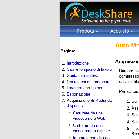
Prodotti
Acquisto
Auto Mo
Pagine:
Acquisizi
1.
Introduzione
2.
Capire lo spazio di lavoro
Durante l'
3.
Guida introduttiva
compress
salva il f
4.
Operazioni di storyboard
5.
Lavorare con i progetti
Per cattur
6.
Esportazione
7.
Acquisizione di Media da
Sul
dispositivi
Assi
Catturare da una
Sele
videocamera Web
Sel
Catturare da una
È po
videocamera digitale
Ste
Importazione da una