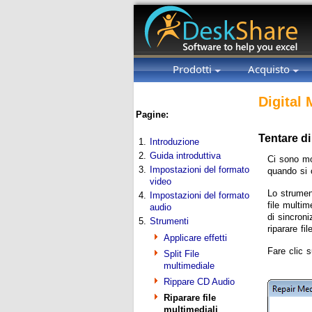
Prodotti
Acquisto
Digital 
Pagine:
Tentare di 
1.
Introduzione
2.
Guida introduttiva
Ci sono mol
3.
Impostazioni del formato
quando si c
video
Lo strument
4.
Impostazioni del formato
file multim
audio
di sincron
5.
Strumenti
riparare f
Applicare effetti
Fare clic 
Split File
multimediale
Rippare CD Audio
Riparare file
multimediali