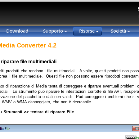
Download
Supporto
Risorse
Società
Media Converter 4.2
riparare file multimediali
ti prodotti che rendono i file multimediali. A volte, questi prodotti non poss
rea il file multimediale. Questi file non possono essere riprodotti correttam
o di riparazione di Media tenta di correggere e riparare eventuali problemi ch
ediali. Lo strumento può riparare le intestazioni corrotte di file AVI, recuper
izzazione del pacchetto o dati non validi. Può correggere i problemi che si
ile WMV o WMA danneggiato, che non è ricercabile
su
Strumenti >> tentare di riparare File
.