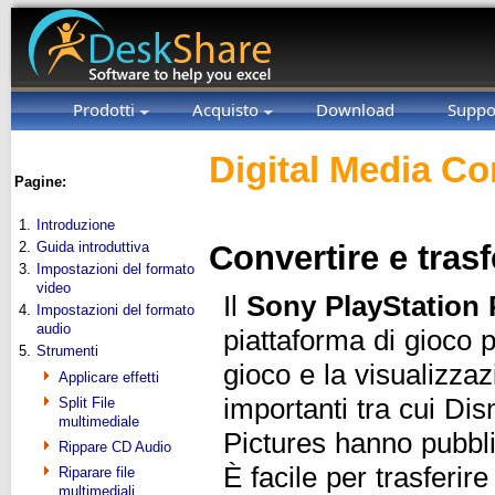
Prodotti
Acquisto
Download
Suppo
Digital Media Co
Pagine:
1.
Introduzione
2.
Guida introduttiva
Convertire e tras
3.
Impostazioni del formato
video
Il
Sony PlayStation 
4.
Impostazioni del formato
audio
piattaforma di gioco 
5.
Strumenti
gioco e la visualizzazi
Applicare effetti
importanti tra cui D
Split File
multimediale
Pictures hanno pubbl
Rippare CD Audio
È facile per trasferir
Riparare file
multimediali