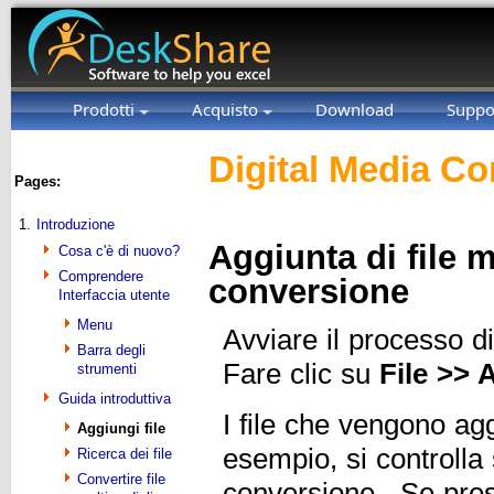
Prodotti
Acquisto
Download
Suppo
Digital Media Co
Pages:
1.
Introduzione
Aggiunta di file mu
Cosa c'è di nuovo?
Comprendere
conversione
Interfaccia utente
Menu
Avviare il processo d
Barra degli
Fare clic su
File >> 
strumenti
Guida introduttiva
I file che vengono ag
Aggiungi file
esempio, si controlla s
Ricerca dei file
Convertire file
conversione. Se prese