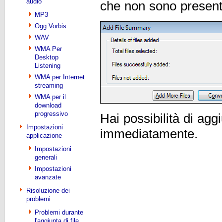
audio
che non sono present
MP3
Ogg Vorbis
WAV
WMA Per
Desktop
Listening
WMA per Internet
streaming
WMA per il
download
progressivo
Hai possibilità di agg
Impostazioni
immediatamente.
applicazione
Impostazioni
generali
Impostazioni
avanzate
Risoluzione dei
problemi
Problemi durante
l'aggiunta di file