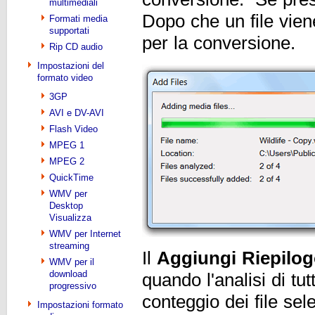
multimediali
Dopo che un file vien
Formati media
supportati
per la conversione.
Rip CD audio
Impostazioni del
formato video
3GP
AVI e DV-AVI
Flash Video
MPEG 1
MPEG 2
QuickTime
WMV per
Desktop
Visualizza
WMV per Internet
streaming
Il
Aggiungi Riepilogo
WMV per il
download
quando l'analisi di tutt
progressivo
conteggio dei file sele
Impostazioni formato