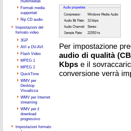
multimediali
Formati media
supportati
Rip CD audio
Impostazioni del
formato video
3GP
Per impostazione prede
AVI e DV-AVI
audio di qualità (C
Flash Video
MPEG 1
Kbps
e il sovraccari
MPEG 2
conversione verrà im
QuickTime
WMV per
Desktop
Visualizza
WMV per Internet
streaming
WMV per il
download
progressivo
Impostazioni formato