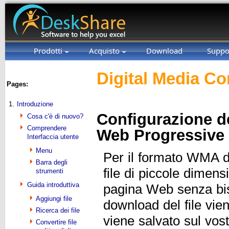
Prodotti
Acquisto
Download
Suppo
Digital Media Co
Pages:
1.
Introduzione
Configurazione de
Cosa c'è di nuovo?
Comprendere
Web Progressive
Interfaccia utente
Menu
Per il formato WMA d
Barra degli
file di piccole dimensi
strumenti
Guida introduttiva
pagina Web senza bis
Aggiungi file
download del file viene
Ricerca dei file
viene salvato sul vos
Convertire file