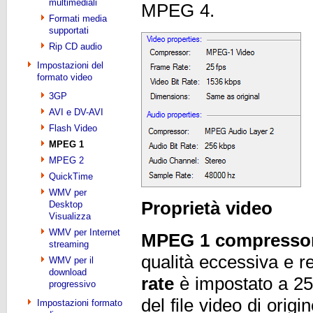
multimediali
MPEG 4.
Formati media
supportati
Rip CD audio
Impostazioni del
formato video
3GP
AVI e DV-AVI
Flash Video
MPEG 1
MPEG 2
QuickTime
WMV per
Proprietà video
Desktop
Visualizza
WMV per Internet
MPEG 1 compresso
streaming
qualità eccessiva e r
WMV per il
download
rate
è impostato a 25
progressivo
del file video di orig
Impostazioni formato