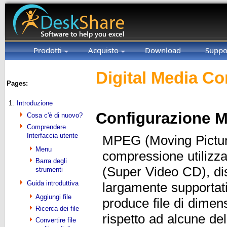
Prodotti
Acquisto
Download
Suppo
Digital Media Co
Pages:
1.
Introduzione
Configurazione M
Cosa c'è di nuovo?
Comprendere
Interfaccia utente
MPEG (Moving Picture
Menu
compressione utiliz
Barra degli
(Super Video CD), d
strumenti
Guida introduttiva
largamente supportat
Aggiungi file
produce file di dimens
Ricerca dei file
rispetto ad alcune del
Convertire file