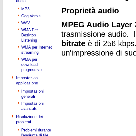
audio
Proprietà audio
MP3
Ogg Vorbis
MPEG Audio Layer 
WAV
WMA Per
trasmissione audio. 
Desktop
Listening
bitrate
è di 256 kbps
WMA per Internet
un'impressione di suo
streaming
WMA per il
download
progressivo
Impostazioni
applicazione
Impostazioni
generali
Impostazioni
avanzate
Risoluzione dei
problemi
Problemi durante
l'aggiunta di file