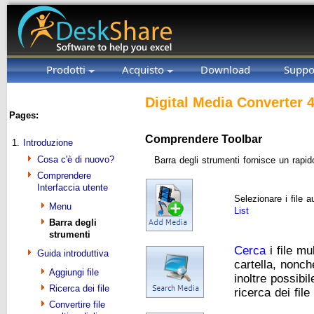
Prodotti
Acquisto
Download
Suppo
Digital Media Converter 4
Pages:
Comprendere Toolbar
1.
Introduzione
Cosa c'è di nuovo?
Barra degli strumenti fornisce un rapid
Comprendere
Interfaccia utente
Selezionare i file 
Menu
List
Barra degli
strumenti
Cerca
i file mu
Guida introduttiva
cartella, nonch
Aggiungi file
inoltre possibil
Ricerca dei file
ricerca dei file
Convertire file