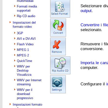
multimediali
Selezionare di
Formati media
output
.
supportati
Rip CD audio
Impostazioni del
Convertire i fil
formato video
selezionato.
3GP
AVI e DV-AVI
Rimuovere i file
Flash Video
conversione.
MPEG 1
MPEG 2
QuickTime
Importa le can
WMV per
computer.
Desktop
Visualizza
WMV per Internet
Configurare il
streaming
WMV per il
download
progressivo
Impostazioni formato