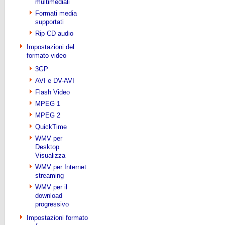
multimediali
Formati media
supportati
Rip CD audio
Impostazioni del
formato video
3GP
AVI e DV-AVI
Flash Video
MPEG 1
MPEG 2
QuickTime
WMV per
Desktop
Visualizza
WMV per Internet
streaming
WMV per il
download
progressivo
Impostazioni formato