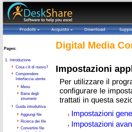
Prodotti
Acquisto
Download
Suppo
Digital Media Co
Pages:
1.
Introduzione
Impostazioni app
Cosa c'è di nuovo?
Comprendere
Interfaccia utente
Per utilizzare il pro
Menu
configurare le impost
Barra degli
trattati in questa sez
strumenti
Guida introduttiva
Impostazioni gene
Aggiungi file
Ricerca dei file
Impostazioni avan
Convertire file