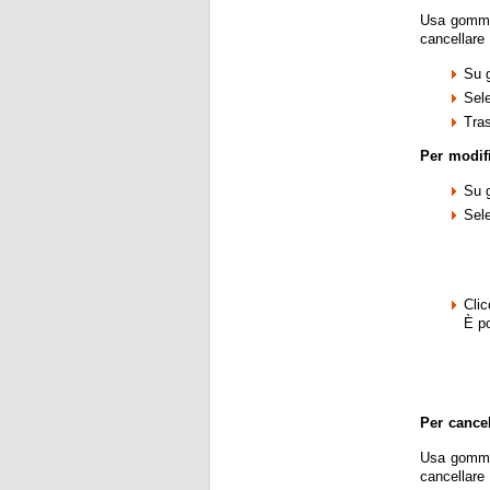
Usa gomma 
cancellare 
Su g
Sele
Tras
Per modif
Su g
Sele
Cli
È po
Per cancel
Usa gomma 
cancellare