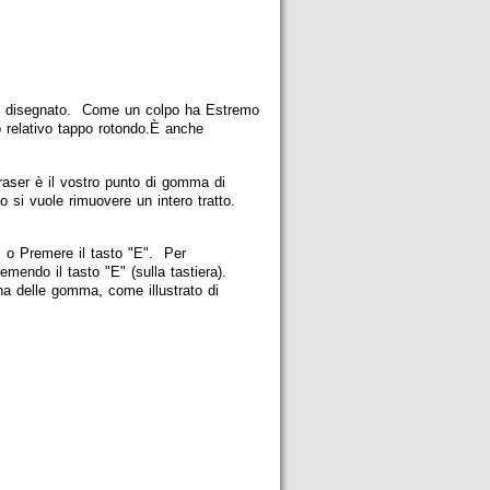
atto disegnato. Come un colpo ha Estremo
 relativo tappo rotondo.È anche
aser è il vostro punto di gomma di
o si vuole rimuovere un intero tratto.
i o Premere il tasto "E". Per
mendo il tasto "E" (sulla tastiera).
na delle gomma, come illustrato di