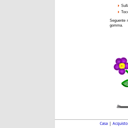
Sull
Tocc
Seguente m
gomma.
Casa
|
Acquisto