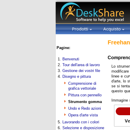
Prodotti
Acquisto
Freehan
Pagine:
Comprend
1.
Benvenuti
2.
Tour dell'area di lavoro
Lo strumen
3.
Gestione dei vostri file
modificare
linee e cu
4.
Disegno e pittura
d'arte, lo
Comprensione di
se si tenta
grafica vettoriale
questo qua
Pittura con pennello
Immagine s
Strumento gomma
Undo e Redo azioni
Opera d'arte vista
5.
Lavorando con i colori
6.
Selezione e disposizione