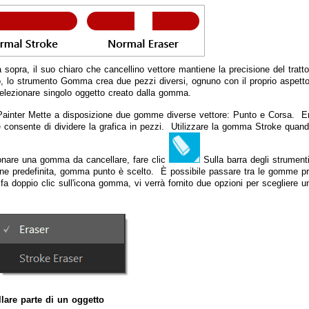
ra sopra, il suo chiaro che cancellino vettore mantiene la precisione del tr
o, lo strumento Gomma crea due pezzi diversi, ognuno con il proprio aspetto
selezionare singolo oggetto creato dalla gomma.
ainter Mette a disposizione due gomme diverse vettore: Punto e Corsa. Er
e consente di dividere la grafica in pezzi. Utilizzare la gomma Stroke quand
onare una gomma da cancellare, fare clic
Sulla barra degli strument
ne predefinita, gomma punto è scelto. È possibile passare tra le gomme pre
fa doppio clic sull'icona gomma, vi verrà fornito due opzioni per scegliere u
lare parte di un oggetto