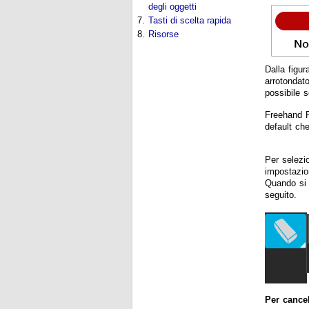
degli oggetti
7.
Tasti di scelta rapida
8.
Risorse
Dalla figu
arrotondat
possibile 
Freehand P
default ch
Per selezi
impostazio
Quando si 
seguito.
Per cancel