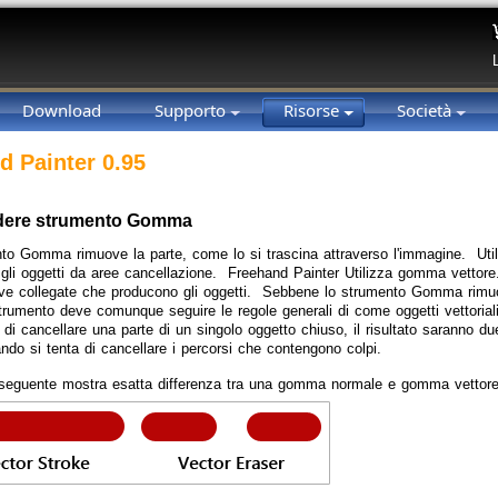
Download
Supporto
Risorse
Società
d Painter 0.95
ere strumento Gomma
to Gomma rimuove la parte, come lo si trascina attraverso l'immagine. Ut
 gli oggetti da aree cancellazione. Freehand Painter Utilizza gomma vettore.
rve collegate che producono gli oggetti. Sebbene lo strumento Gomma rimuov
 strumento deve comunque seguire le regole generali di come oggetti vettoria
 di cancellare una parte di un singolo oggetto chiuso, il risultato saranno du
ndo si tenta di cancellare i percorsi che contengono colpi.
eguente mostra esatta differenza tra una gomma normale e gomma vettore