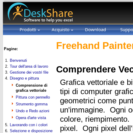
Prodotti
Acquisto
Download
Suppo
Freehand Painter
Pagine:
1.
Benvenuti
2.
Tour dell'area di lavoro
Comprendere Vec
3.
Gestione dei vostri file
4.
Disegno e pittura
Grafica vettoriale e b
Comprensione di
tipi di computer grafi
grafica vettoriale
Pittura con pennello
geometrici come punti
Strumento gomma
un'immagine. Ogni ogg
Undo e Redo azioni
colore, riempimento
Opera d'arte vista
5.
Lavorando con i colori
pixel. Ogni pixel del
6.
Selezione e disposizione