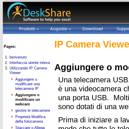
Prodotti
Acquisto
Download
Suppo
IP Camera Viewe
Pages:
1.
benvenuto
2.
Interfaccia utente intesa
Aggiungere o mo
3.
Utilizzando IP Camera
Viewer
Una telecamera USB
Aggiungere o
modificare una
è una videocamera ch
telecamera IP
Aggiungere o
una porta USB. Molti 
modificare un
webcam
sono dotati di una we
gestire le telecamere
Proprietà Modifica
Prima di iniziare a l
della fotocamera
modo che tutte le tel
Staccare o Allega