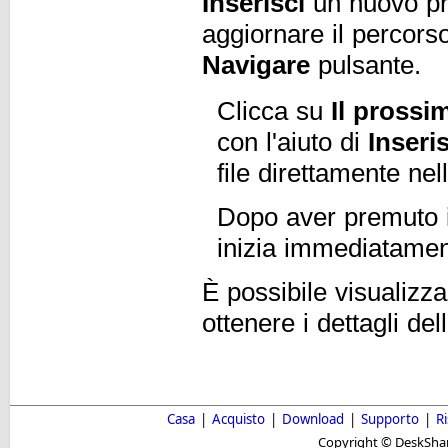
Inserisci
un nuovo pr
aggiornare il percorso 
Navigare
pulsante.
Clicca su
Il prossi
con l'aiuto di
Inseri
file direttamente nel
Dopo aver premuto il 
inizia immediatame
È possibile visualizza
ottenere i dettagli de
Casa
|
Acquisto
|
Download
|
Supporto
|
R
Copyright © DeskShare i