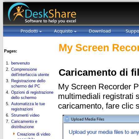
Prodotti
Acquisto
Download
Suppo
My Screen Recor
Pages:
1.
benvenuto
2.
Comprensione
Caricamento di fi
dell'interfaccia utente
3.
Registrazione dello
My Screen Recorder Pro 
schermo del PC
4.
Opzioni di registrazione
multimediali registrati 
dello schermo
5.
Automatizza le tue
caricamento, fare clic
registrazioni
6.
Strumenti video
7.
Caricamento e
distribuzione
Creazione di video