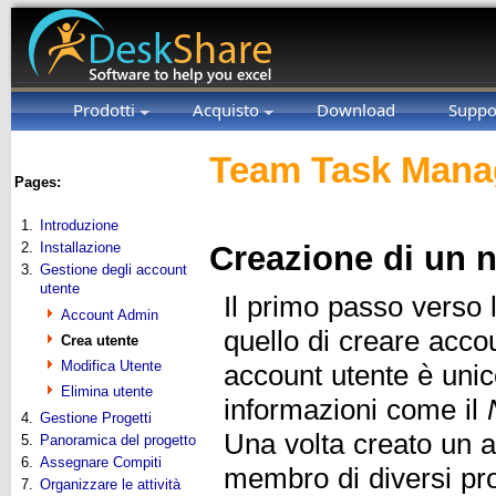
Prodotti
Acquisto
Download
Suppo
Team Task Manag
Pages:
1.
Introduzione
2.
Installazione
Creazione di un 
3.
Gestione degli account
utente
Il primo passo verso 
Account Admin
quello di creare acc
Crea utente
Modifica Utente
account utente è unic
Elimina utente
informazioni come il
4.
Gestione Progetti
Una volta creato un 
5.
Panoramica del progetto
6.
Assegnare Compiti
membro di diversi pro
7.
Organizzare le attività