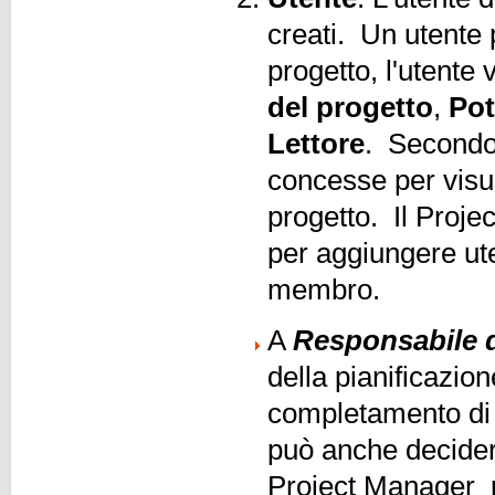
creati. Un utente 
progetto, l'utente
del progetto
,
Po
Lettore
. Secondo 
concesse per visu
progetto. Il Proj
per aggiungere uten
membro.
A
Responsabile d
della pianificazio
completamento di 
può anche decidere
Project Manager p