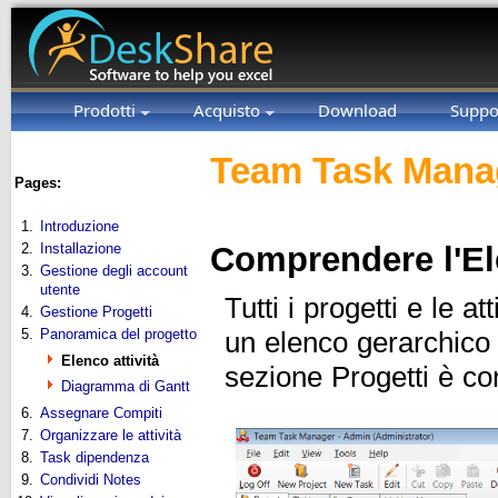
Prodotti
Acquisto
Download
Suppo
Team Task Manag
Pages:
1.
Introduzione
2.
Installazione
Comprendere l'Ele
3.
Gestione degli account
utente
Tutti i progetti e le 
4.
Gestione Progetti
5.
Panoramica del progetto
un elenco gerarchico 
Elenco attività
sezione Progetti è co
Diagramma di Gantt
6.
Assegnare Compiti
7.
Organizzare le attività
8.
Task dipendenza
9.
Condividi Notes