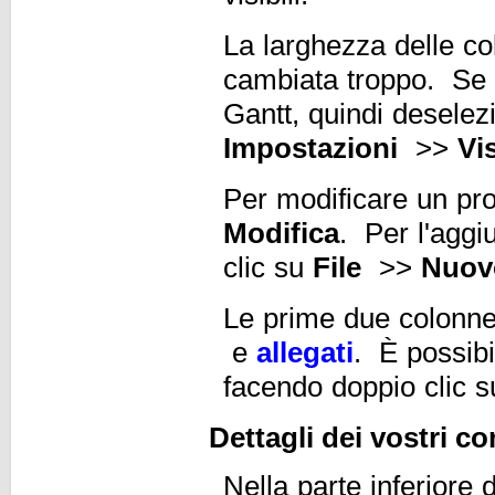
La larghezza delle c
cambiata troppo. Se n
Gantt, quindi deselez
Impostazioni
>>
Vi
Per modificare un pr
Modifica
. Per l'aggi
clic su
File
>>
Nuov
Le prime due colonne
e
allegati
. È possibi
facendo doppio clic su
Dettagli dei vostri co
Nella parte inferiore 