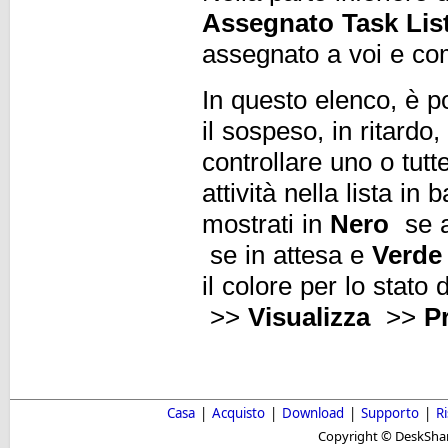
Assegnato Task Lis
assegnato a voi e co
In questo elenco, è po
il sospeso, in ritardo
controllare uno o tutte
attività nella lista in
mostrati in
Nero
se a
se in attesa e
Verde
il colore per lo stato d
>>
Visualizza
>>
Pr
Casa
|
Acquisto
|
Download
|
Supporto
|
R
Copyright © DeskShare i