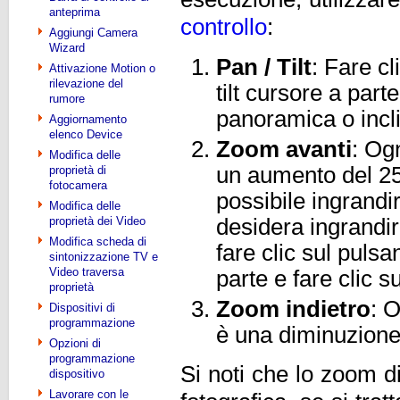
anteprima
controllo
:
Aggiungi Camera
Wizard
Pan / Tilt
: Fare cl
Attivazione Motion o
rilevazione del
tilt cursore a part
rumore
panoramica o incli
Aggiornamento
elenco Device
Zoom avanti
: Ogn
Modifica delle
un aumento del 25
proprietà di
fotocamera
possibile ingrandir
Modifica delle
proprietà dei Video
desidera ingrandir
Modifica scheda di
fare clic sul puls
sintonizzazione TV e
Video traversa
parte e fare clic s
proprietà
Zoom indietro
: O
Dispositivi di
programmazione
è una diminuzione
Opzioni di
programmazione
Si noti che lo zoom d
dispositivo
Lavorare con le