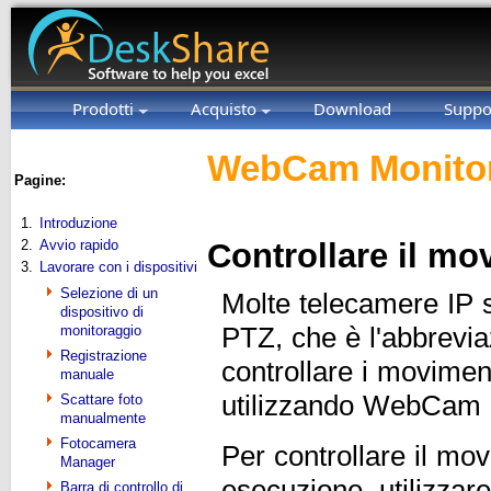
Prodotti
Acquisto
Download
Suppo
WebCam Monitor
Pagine:
1.
Introduzione
2.
Avvio rapido
Controllare il mo
3.
Lavorare con i dispositivi
Selezione di un
Molte telecamere IP 
dispositivo di
monitoraggio
PTZ, che è l'abbrevia
Registrazione
controllare i movimen
manuale
utilizzando WebCam 
Scattare foto
manualmente
Fotocamera
Per controllare il mo
Manager
esecuzione, utilizzare
Barra di controllo di