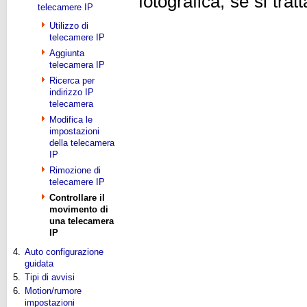
fotografica, se si trat
telecamere IP
Utilizzo di
telecamere IP
Aggiunta
telecamera IP
Ricerca per
indirizzo IP
telecamera
Modifica le
impostazioni
della telecamera
IP
Rimozione di
telecamere IP
Controllare il
movimento di
una telecamera
IP
4.
Auto configurazione
guidata
5.
Tipi di avvisi
6.
Motion/rumore
impostazioni