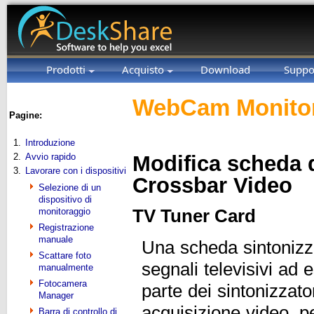
Prodotti
Acquisto
Download
Suppo
WebCam Monitor
Pagine:
1.
Introduzione
2.
Avvio rapido
Modifica scheda d
3.
Lavorare con i dispositivi
Crossbar Video
Selezione di un
dispositivo di
monitoraggio
TV Tuner Card
Registrazione
manuale
Una scheda sintonizz
Scattare foto
segnali televisivi ad
manualmente
Fotocamera
parte dei sintonizza
Manager
acquisizione video, p
Barra di controllo di