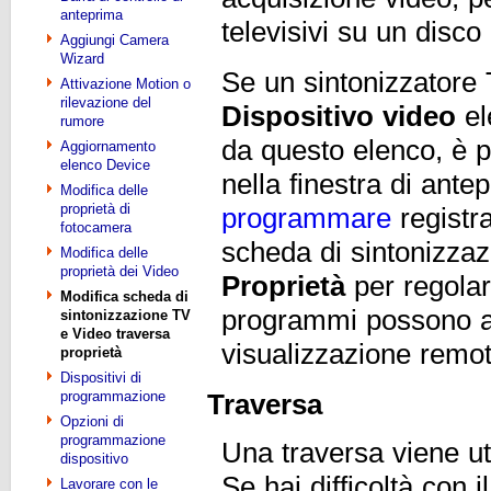
anteprima
televisivi su un disco 
Aggiungi Camera
Wizard
Se un sintonizzatore 
Attivazione Motion o
rilevazione del
Dispositivo video
el
rumore
da questo elenco, è pos
Aggiornamento
elenco Device
nella finestra di ante
Modifica delle
proprietà di
programmare
registr
fotocamera
scheda di sintonizza
Modifica delle
proprietà dei Video
Proprietà
per regolar
Modifica scheda di
programmi possono 
sintonizzazione TV
e Video traversa
visualizzazione remot
proprietà
Dispositivi di
programmazione
Traversa
Opzioni di
programmazione
Una traversa viene ut
dispositivo
Se hai difficoltà con 
Lavorare con le