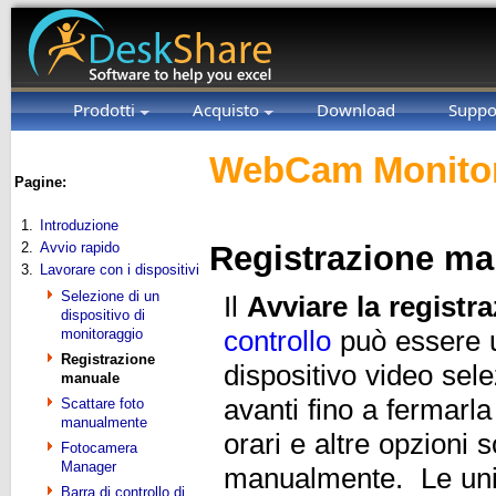
Prodotti
Acquisto
Download
Suppo
WebCam Monitor
Pagine:
1.
Introduzione
2.
Avvio rapido
Registrazione ma
3.
Lavorare con i dispositivi
Selezione di un
Il
Avviare la registr
dispositivo di
monitoraggio
controllo
può essere ut
Registrazione
dispositivo video sel
manuale
avanti fino a fermar
Scattare foto
manualmente
orari e altre opzioni 
Fotocamera
Manager
manualmente. Le unic
Barra di controllo di