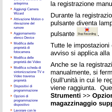
la registrazione man
anteprima
Aggiungi Camera
Wizard
Durante la registrazion
Attivazione Motion o
pulsante diventa lam
rilevazione del
rumore
pulsante
.
Aggiornamento
elenco Device
Modifica delle
Tutte le impostazioni 
proprietà di
avviso si applica all
fotocamera
Modifica delle
proprietà dei Video
Anche se la registraz
Modifica scheda di
manualmente, si ferme
sintonizzazione TV e
Video traversa
(sull'unità in cui le 
proprietà
Dispositivi di
viene raggiunta. Que
programmazione
Strumenti
>>
Opzio
Opzioni di
programmazione
magazzinaggio supp
dispositivo
Lavorare con le