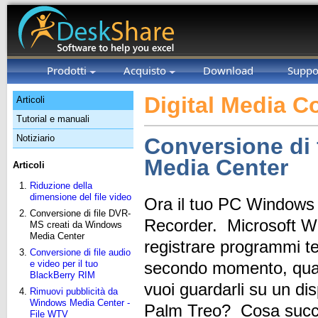
Prodotti
Acquisto
Download
Suppo
Digital Media C
Articoli
Tutorial e manuali
Notiziario
Conversione di 
Media Center
Articoli
Riduzione della
dimensione del file video
Ora il tuo PC Windows 
Conversione di file DVR-
Recorder. Microsoft W
MS creati da Windows
Media Center
registrare programmi tele
Conversione di file audio
e video per il tuo
secondo momento, quan
BlackBerry RIM
vuoi guardarli su un di
Rimuovi pubblicità da
Windows Media Center -
Palm Treo? Cosa succed
File WTV