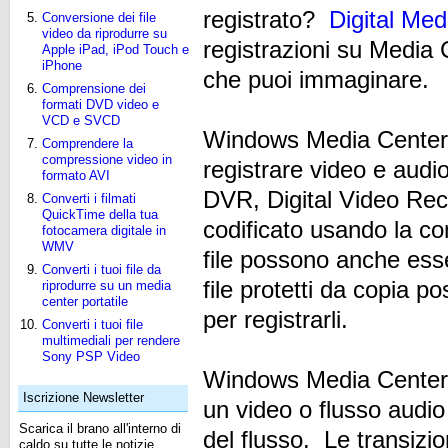
registrato?
Digital Med
Conversione dei file
video da riprodurre su
registrazioni su Media C
Apple iPad, iPod Touch e
iPhone
che puoi immaginare.
Comprensione dei
formati DVD video e
VCD e SVCD
Windows Media Center u
Comprendere la
compressione video in
registrare video e aud
formato AVI
DVR, Digital Video Re
Converti i filmati
QuickTime della tua
codificato usando la 
fotocamera digitale in
WMV
file possono anche esser
Converti i tuoi file da
file protetti da copia p
riprodurre su un media
center portatile
per registrarli.
Converti i tuoi file
multimediali per rendere
Sony PSP Video
Windows Media Center p
Iscrizione Newsletter
un video o flusso audio
Scarica il brano all'interno di
del flusso. Le transizio
caldo su tutte le notizie