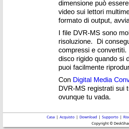
dimensione può essere 
video sui lettori multime
formato di output, avvi
I file DVR-MS sono mol
risoluzione. Di conseg
compressi e convertiti.
disco rigido quando si d
puoi facilmente riprodur
Con
Digital Media Conv
DVR-MS registrati sui tuo
ovunque tu vada.
Casa
|
Acquisto
|
Download
|
Supporto
|
Ris
Copyright © DeskShare i