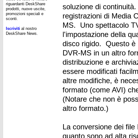
riguardanti DeskShare
soluzione di continuità.
prodotti, nuove uscite,
promozioni speciali e
registrazioni di Media 
sconti.
MS. Uno spettacolo TV
Iscriviti
al nostro
l'impostazione della qua
DeskShare News.
disco rigido. Questo è u
DVR-MS in un altro fo
distribuzione e archiv
essere modificati facil
altre modifiche, è nece
formato (come AVI) che
(Notare che non è possib
altro formato.)
La conversione dei fil
quanto sono ad alta ris