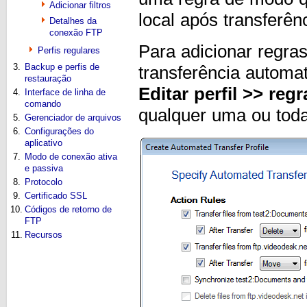
Adicionar filtros
local após transferên
Detalhes da
conexão FTP
Para adicionar regras
Perfis regulares
3.
Backup e perfis de
transferência automati
restauração
Editar perfil >> reg
4.
Interface de linha de
comando
qualquer uma ou toda
5.
Gerenciador de arquivos
6.
Configurações do
aplicativo
7.
Modo de conexão ativa
e passiva
8.
Protocolo
9.
Certificado SSL
10.
Códigos de retorno de
FTP
11.
Recursos