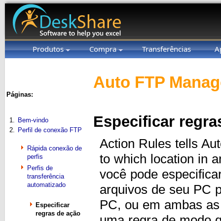
Produtos
Compra
Transferências
A
Auto FTP Manage
Páginas:
Especificar regra
1.
Bem-vindo
2.
Perfil de conexão FTP
Action Rules tells Au
Rápida conexão de
to which location in 
perfis
Perfis de
você pode especificar
transferência
automatizado
arquivos de seu PC pa
PC, ou em ambas as d
Especificar
regras de ação
uma regra de modo q