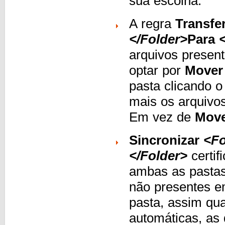
sua escolha.
A regra
Transfer
</Folder>
Para
arquivos presen
optar por
Mover
pasta clicando 
mais os arquivos
Em vez de
Mov
Sincronizar
<Fo
</Folder>
certif
ambas as pasta
não presentes e
pasta, assim qu
automáticas, as