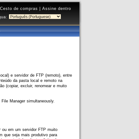
Cesto de compras
|
Assine dentro
gua:
ocal) e servidor de FTP (remoto), entre
nteúdo da pasta local e remoto na
ão (copiar, excluir, renomear e muito
 File Manager simultaneously.
or ou em um servidor FTP muito
m que seja mais produtivo para