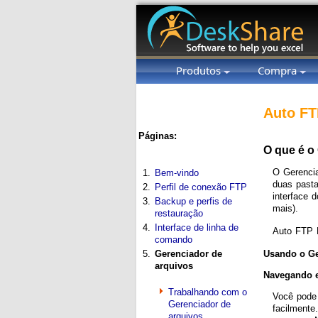
Produtos
Compra
Auto FT
Páginas:
O que é o
O Gerencia
1.
Bem-vindo
duas pasta
2.
Perfil de conexão FTP
interface 
3.
Backup e perfis de
mais).
restauração
4.
Interface de linha de
Auto FTP M
comando
Usando o Ge
5.
Gerenciador de
arquivos
Navegando e
Trabalhando com o
Você pode 
Gerenciador de
facilmente
arquivos