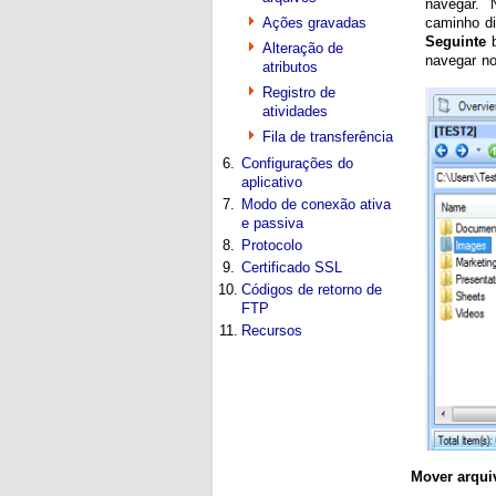
navegar. N
Ações gravadas
caminho di
Seguinte
b
Alteração de
navegar no
atributos
Registro de
atividades
Fila de transferência
6.
Configurações do
aplicativo
7.
Modo de conexão ativa
e passiva
8.
Protocolo
9.
Certificado SSL
10.
Códigos de retorno de
FTP
11.
Recursos
Mover arqui