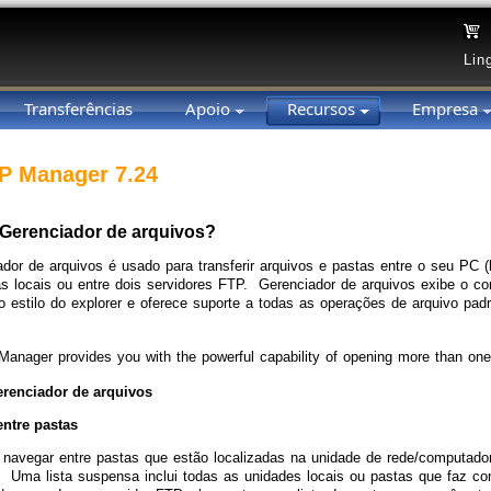
Lin
Transferências
Apoio
Recursos
Empresa
P Manager 7.24
 Gerenciador de arquivos?
dor de arquivos é usado para transferir arquivos e pastas entre o seu PC (l
s locais ou entre dois servidores FTP. Gerenciador de arquivos exibe o co
do estilo do explorer e oferece suporte a todas as operações de arquivo padr
anager provides you with the powerful capability of opening more than one
renciador de arquivos
ntre pastas
navegar entre pastas que estão localizadas na unidade de rede/computad
. Uma lista suspensa inclui todas as unidades locais ou pastas que faz co